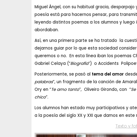
Miguel Ángel, con su habitual gracia, desparpaj
poesía está para hacernos pensar, para transmiti
leyendo distintos poemas a los alumnos y luego 
abordaban.
Así, en una primera parte se ha tratado la cues
dejarnos guiar por lo que esta sociedad consider
queremos o no. En esta línea iban los poemas C
Gabriel Celaya (“
Biografía
”) o Accidents Polipoet
Posteriormente, se pasó al
tema del amor
desde 
palabras
”, un fragmento de la canción de Amaral
Ory en “
Te amo tanto
”, Oliveiro Girondo, con “
Se
chico
”.
Los alumnos han estado muy participativos y ate
a la poesía del siglo XX y XXI que damos en est
Texto y f