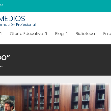
es
EMEDIOS
ormación Profesional
Oferta Educativa
Blog
Biblioteca
Enl
GO”
o”