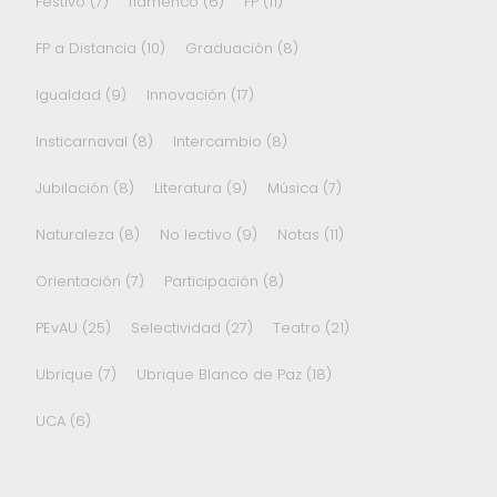
Festivo
(7)
flamenco
(6)
FP
(11)
FP a Distancia
(10)
Graduación
(8)
Igualdad
(9)
Innovación
(17)
Insticarnaval
(8)
Intercambio
(8)
Jubilación
(8)
Literatura
(9)
Música
(7)
Naturaleza
(8)
No lectivo
(9)
Notas
(11)
Orientación
(7)
Participación
(8)
PEvAU
(25)
Selectividad
(27)
Teatro
(21)
Ubrique
(7)
Ubrique Blanco de Paz
(18)
UCA
(6)