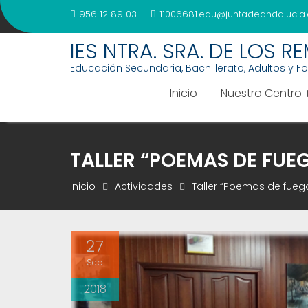
Saltar
956 12 89 03
11006681.edu@juntadeandalucia.
al
contenido
IES NTRA. SRA. DE LOS R
Educación Secundaria, Bachillerato, Adultos y F
Inicio
Nuestro Centro
TALLER “POEMAS DE FUE
Inicio
Actividades
Taller “Poemas de fueg
27
Sep
2018