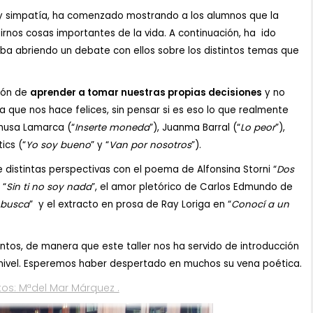
o y simpatía, ha comenzado mostrando a los alumnos que la
rnos cosas importantes de la vida. A continuación, ha ido
iba abriendo un debate con ellos sobre los distintos temas que
tión de
aprender a tomar nuestras propias decisiones
y no
a que nos hace felices, sin pensar si es eso lo que realmente
husa Lamarca (“
Inserte moneda
”), Juanma Barral (“
Lo peor
”),
ics (“
Yo soy bueno
” y “
Van por nosotros
”).
distintas perspectivas con el poema de Alfonsina Storni “
Dos
 “
Sin ti no soy nada
”, el amor pletórico de Carlos Edmundo de
 busca
” y el extracto en prosa de Ray Loriga en “
Conocí a un
ntos, de manera que este taller nos ha servido de introducción
e nivel. Esperemos haber despertado en muchos su vena poética.
otos: Mªdel Mar Márquez .