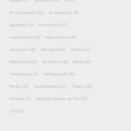
Festivo
(7)
flamenco
(6)
FP
(11)
FP a Distancia
(10)
Graduación
(8)
Igualdad
(9)
Innovación
(17)
Insticarnaval
(8)
Intercambio
(8)
Jubilación
(8)
Literatura
(9)
Música
(7)
Naturaleza
(8)
No lectivo
(9)
Notas
(11)
Orientación
(7)
Participación
(8)
PEvAU
(25)
Selectividad
(27)
Teatro
(21)
Ubrique
(7)
Ubrique Blanco de Paz
(18)
UCA
(6)