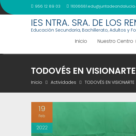
Saltar
956 12 89 03
11006681.edu@juntadeandalucia.
al
contenido
IES NTRA. SRA. DE LOS R
Educación Secundaria, Bachillerato, Adultos y F
Inicio
Nuestro Centro
TODOVÉS EN VISIONARTE
Inicio
Actividades
TODOVÉS EN VISIONARTE
19
Feb
2022