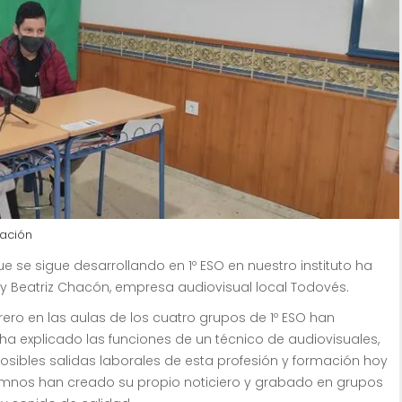
ación
ue se sigue desarrollando en 1º ESO en nuestro instituto ha
 y Beatriz Chacón, empresa audiovisual local Todovés.
brero en las aulas de los cuatro grupos de 1º ESO han
ha explicado las funciones de un técnico de audiovisuales,
osibles salidas laborales de esta profesión y formación hoy
alumnos han creado su propio noticiero y grabado en grupos