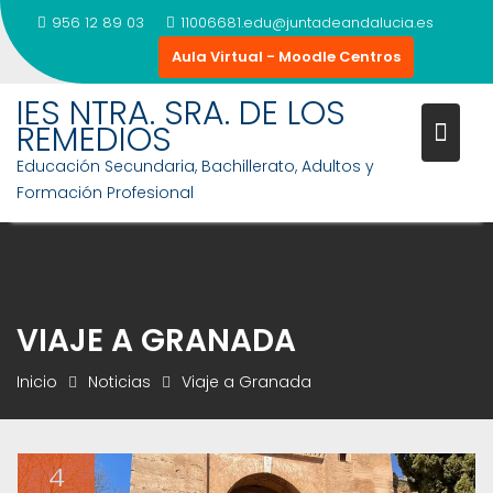
956 12 89 03
11006681.edu@juntadeandalucia.es
Aula Virtual - Moodle Centros
Saltar
IES NTRA. SRA. DE LOS
al
REMEDIOS
contenido
Educación Secundaria, Bachillerato, Adultos y
Formación Profesional
VIAJE A GRANADA
Inicio
Noticias
Viaje a Granada
4