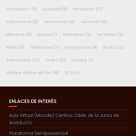
Graduación
(8)
Igualdad
(9)
Innovación
(17)
Insticarnaval
(8)
Intercambio
(8)
Jubilación
(8)
Literatura
(9)
Música
(7)
Naturaleza
(8)
No lectivo
(9)
Notas
(11)
Orientación
(7)
Participación
(8)
PEvAU
(25)
Selectividad
(27)
Teatro
(21)
Ubrique
(7)
Ubrique Blanco de Paz
(18)
UCA
(6)
ENLACES DE INTERÉS
Aula Virtual (Moodle) Centros Cádiz de la Junta de
Andalucía
Plataforma Semipresencial