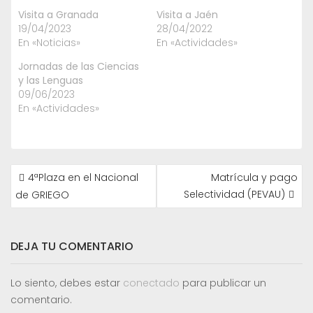
Visita a Granada
Visita a Jaén
19/04/2023
28/04/2022
En «Noticias»
En «Actividades»
Jornadas de las Ciencias
y las Lenguas
09/06/2023
En «Actividades»
NAVEGACIÓN
4ªPlaza en el Nacional
Matrícula y pago
DE
Selectividad (PEVAU)
de GRIEGO
ENTRADAS
DEJA TU COMENTARIO
Lo siento, debes estar
conectado
para publicar un
comentario.