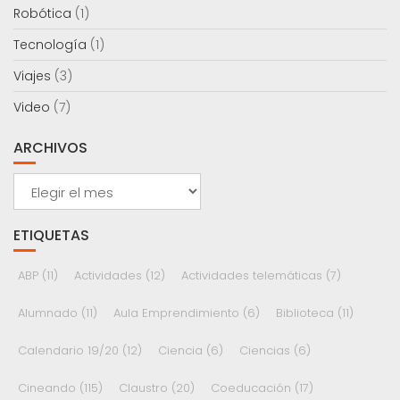
Robótica
(1)
Tecnología
(1)
Viajes
(3)
Video
(7)
ARCHIVOS
Archivos
ETIQUETAS
ABP
(11)
Actividades
(12)
Actividades telemáticas
(7)
Alumnado
(11)
Aula Emprendimiento
(6)
Biblioteca
(11)
Calendario 19/20
(12)
Ciencia
(6)
Ciencias
(6)
Cineando
(115)
Claustro
(20)
Coeducación
(17)