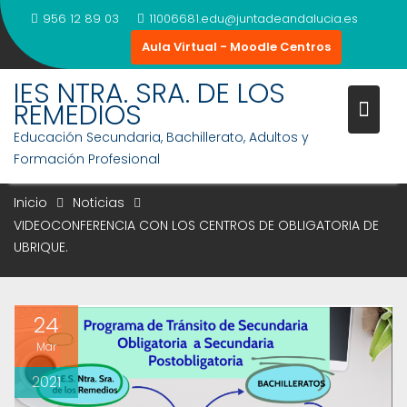
Saltar
956 12 89 03
11006681.edu@juntadeandalucia.es
al
Aula Virtual - Moodle Centros
contenido
IES NTRA. SRA. DE LOS
VIDEOCONFERENCIA CON LOS
REMEDIOS
CENTROS DE OBLIGATORIA DE
Educación Secundaria, Bachillerato, Adultos y
Formación Profesional
UBRIQUE.
Inicio
Noticias
VIDEOCONFERENCIA CON LOS CENTROS DE OBLIGATORIA DE
UBRIQUE.
24
Mar
2021