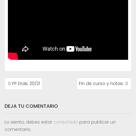
NAVEGACIÓN
FP DUAL 20/21
Fin de curso y notas.
DE
ENTRADAS
DEJA TU COMENTARIO
Lo siento, debes estar
conectado
para publicar un
comentario.