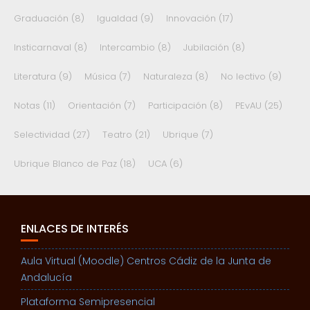
Graduación
(8)
Igualdad
(9)
Innovación
(17)
Insticarnaval
(8)
Intercambio
(8)
Jubilación
(8)
Literatura
(9)
Música
(7)
Naturaleza
(8)
No lectivo
(9)
Notas
(11)
Orientación
(7)
Participación
(8)
PEvAU
(25)
Selectividad
(27)
Teatro
(21)
Ubrique
(7)
Ubrique Blanco de Paz
(18)
UCA
(6)
ENLACES DE INTERÉS
Aula Virtual (Moodle) Centros Cádiz de la Junta de
Andalucía
Plataforma Semipresencial