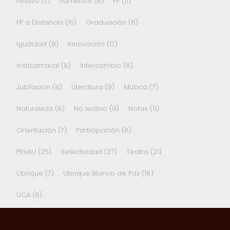
Festivo
(7)
flamenco
(6)
FP
(11)
FP a Distancia
(10)
Graduación
(8)
Igualdad
(9)
Innovación
(17)
Insticarnaval
(8)
Intercambio
(8)
Jubilación
(8)
Literatura
(9)
Música
(7)
Naturaleza
(8)
No lectivo
(9)
Notas
(11)
Orientación
(7)
Participación
(8)
PEvAU
(25)
Selectividad
(27)
Teatro
(21)
Ubrique
(7)
Ubrique Blanco de Paz
(18)
UCA
(6)