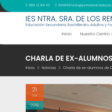
Saltar
956 12 89 03
11006681.edu@juntadeandalucia.
al
contenido
IES NTRA. SRA. DE LOS R
Educación Secundaria, Bachillerato, Adultos y F
Inicio
Nuestro Centro
CHARLA DE EX-ALUMNOS 
Inicio
Noticias
Charla de ex-alumnos de D
21
Oct
2019