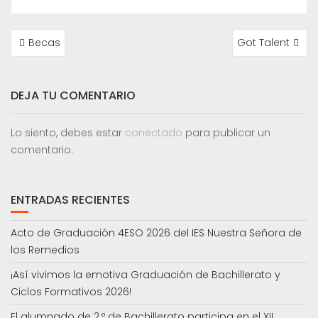
NAVEGACIÓN
Becas
Got Talent
DE
ENTRADAS
DEJA TU COMENTARIO
Lo siento, debes estar
conectado
para publicar un
comentario.
ENTRADAS RECIENTES
Acto de Graduación 4ESO 2026 del IES Nuestra Señora de
los Remedios
¡Así vivimos la emotiva Graduación de Bachillerato y
Ciclos Formativos 2026!
El alumnado de 2.º de Bachillerato participa en el XII