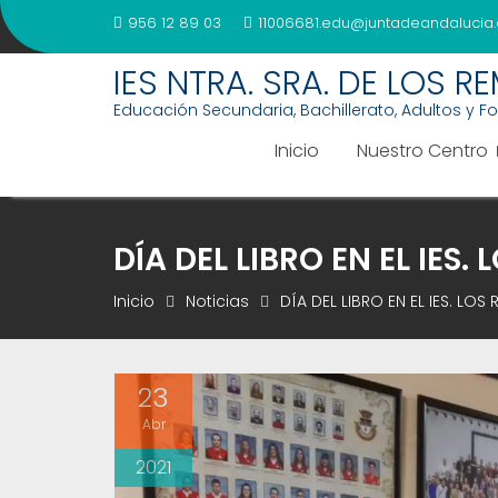
Saltar
956 12 89 03
11006681.edu@juntadeandalucia.
al
contenido
IES NTRA. SRA. DE LOS R
Educación Secundaria, Bachillerato, Adultos y F
Inicio
Nuestro Centro
DÍA DEL LIBRO EN EL IES.
Inicio
Noticias
DÍA DEL LIBRO EN EL IES. LOS
23
Abr
2021