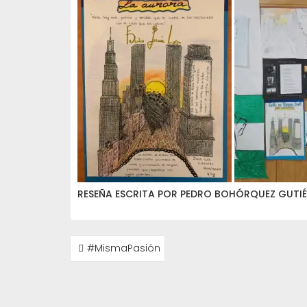
RESEÑA ESCRITA POR PEDRO BOHÓRQUEZ GUTIÉ
NAVEGACIÓN
#MismaPasión
DE
ENTRADAS