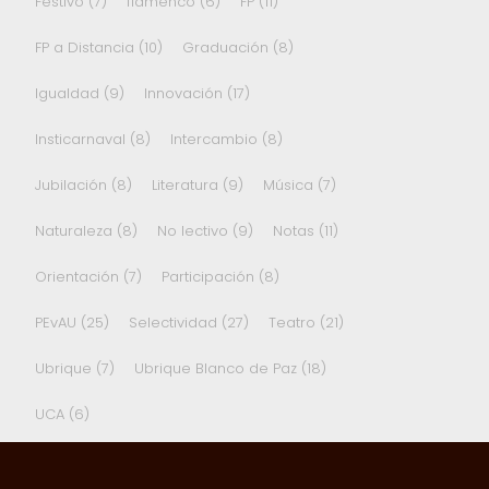
Festivo
(7)
flamenco
(6)
FP
(11)
FP a Distancia
(10)
Graduación
(8)
Igualdad
(9)
Innovación
(17)
Insticarnaval
(8)
Intercambio
(8)
Jubilación
(8)
Literatura
(9)
Música
(7)
Naturaleza
(8)
No lectivo
(9)
Notas
(11)
Orientación
(7)
Participación
(8)
PEvAU
(25)
Selectividad
(27)
Teatro
(21)
Ubrique
(7)
Ubrique Blanco de Paz
(18)
UCA
(6)