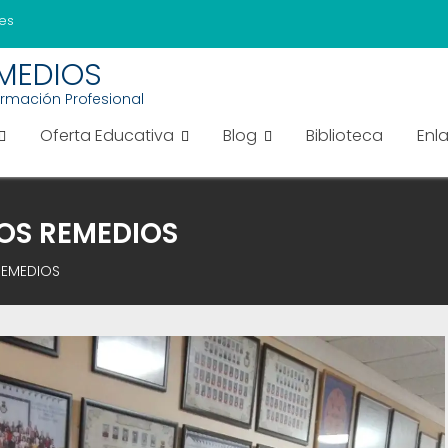
es
EMEDIOS
ormación Profesional
Oferta Educativa
Blog
Biblioteca
Enl
 LOS REMEDIOS
 REMEDIOS