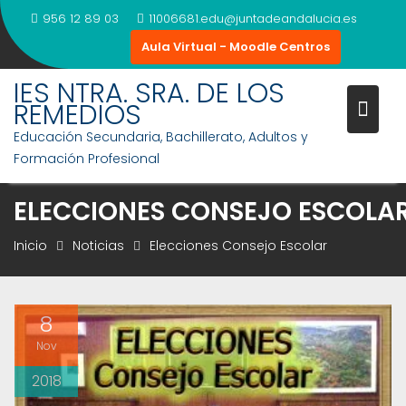
Saltar
956 12 89 03
11006681.edu@juntadeandalucia.es
al
Aula Virtual - Moodle Centros
contenido
IES NTRA. SRA. DE LOS
REMEDIOS
Educación Secundaria, Bachillerato, Adultos y
Formación Profesional
ELECCIONES CONSEJO ESCOLA
Inicio
Noticias
Elecciones Consejo Escolar
8
Nov
2018