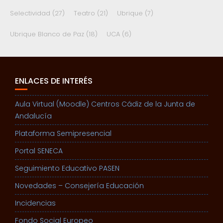
Selectividad
(27)
Teatro
(21)
Ubrique
(7)
Ubrique Blanco de Paz
(18)
UCA
(6)
ENLACES DE INTERÉS
Aula Virtual (Moodle) Centros Cádiz de la Junta de
Andalucía
Plataforma Semipresencial
Portal SENECA
Seguimiento Educativo PASEN
Novedades – Consejería Educación
Incidencias
Fondo Social Europeo