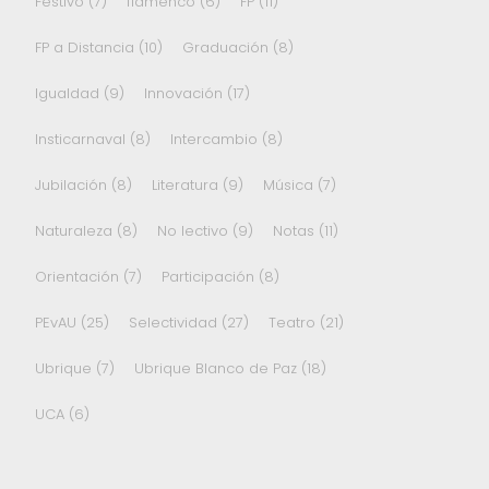
Festivo
(7)
flamenco
(6)
FP
(11)
FP a Distancia
(10)
Graduación
(8)
Igualdad
(9)
Innovación
(17)
Insticarnaval
(8)
Intercambio
(8)
Jubilación
(8)
Literatura
(9)
Música
(7)
Naturaleza
(8)
No lectivo
(9)
Notas
(11)
Orientación
(7)
Participación
(8)
PEvAU
(25)
Selectividad
(27)
Teatro
(21)
Ubrique
(7)
Ubrique Blanco de Paz
(18)
UCA
(6)