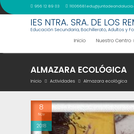
Saltar
956 12 89 03
11006681.edu@juntadeandalucia.
al
contenido
IES NTRA. SRA. DE LOS R
Educación Secundaria, Bachillerato, Adultos y F
Inicio
Nuestro Centro
ALMAZARA ECOLÓGICA
Inicio
Actividades
Almazara ecológica
8
Nov
2018