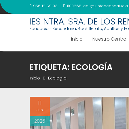
Saltar
956 12 89 03
11006681.edu@juntadeandalucia.
al
contenido
IES NTRA. SRA. DE LOS R
Educación Secundaria, Bachillerato, Adultos y F
Inicio
Nuestro Centro
ETIQUETA:
ECOLOGÍA
Inicio
Ecología
11
Jun
2026