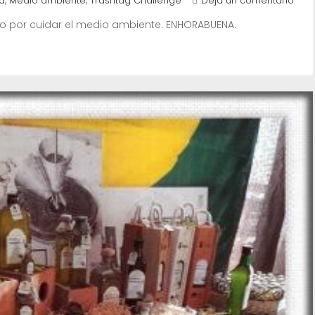
,
,
a
Medio ambiente
Trashtag Challenge
Deja un comentario
to por cuidar el medio ambiente. ENHORABUENA.