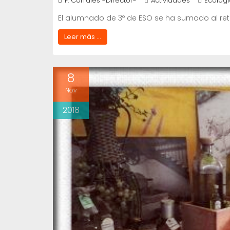
F. Corrales -Director-
Actividades
Ecologí
El alumnado de 3º de ESO se ha sumado al re
Leer más ...
8
Nov
2018