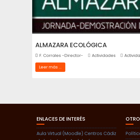
ALMAZARA ECOLÓGICA
F. Corrales -Director-
Actividades
Activid
Leer más ...
ENLACES DE INTERÉS
OTRO
Aula Virtual (Moodle) Centros Cádiz
Políti