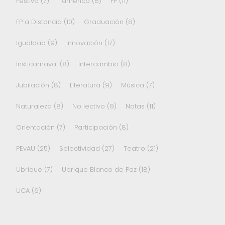
Festivo
(7)
flamenco
(6)
FP
(11)
FP a Distancia
(10)
Graduación
(8)
Igualdad
(9)
Innovación
(17)
Insticarnaval
(8)
Intercambio
(8)
Jubilación
(8)
Literatura
(9)
Música
(7)
Naturaleza
(8)
No lectivo
(9)
Notas
(11)
Orientación
(7)
Participación
(8)
PEvAU
(25)
Selectividad
(27)
Teatro
(21)
Ubrique
(7)
Ubrique Blanco de Paz
(18)
UCA
(6)