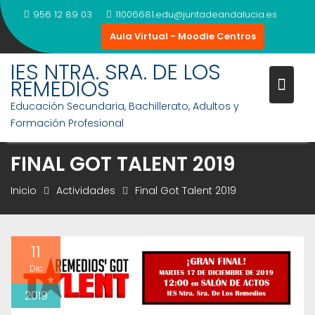
Saltar
956 12 89 03
11006681.edu@juntadeandalucia.es
al
Aula Virtual - Moodle Centros
contenido
IES NTRA. SRA. DE LOS
REMEDIOS
Educación Secundaria, Bachillerato, Adultos y
Formación Profesional
FINAL GOT TALENT 2019
Inicio
Actividades
Final Got Talent 2019
11
Dic
2019