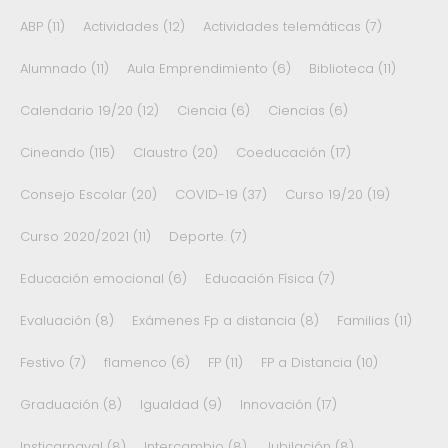
ABP
(11)
Actividades
(12)
Actividades telemáticas
(7)
Alumnado
(11)
Aula Emprendimiento
(6)
Biblioteca
(11)
Calendario 19/20
(12)
Ciencia
(6)
Ciencias
(6)
Cineando
(115)
Claustro
(20)
Coeducación
(17)
Consejo Escolar
(20)
COVID-19
(37)
Curso 19/20
(19)
Curso 2020/2021
(11)
Deporte.
(7)
Educación emocional
(6)
Educación Física
(7)
Evaluación
(8)
Exámenes Fp a distancia
(8)
Familias
(11)
Festivo
(7)
flamenco
(6)
FP
(11)
FP a Distancia
(10)
Graduación
(8)
Igualdad
(9)
Innovación
(17)
Insticarnaval
(8)
Intercambio
(8)
Jubilación
(8)