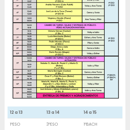
12 a 13
13 a 14
14 a 15
1ºESO
3ºESO
1ºBACH