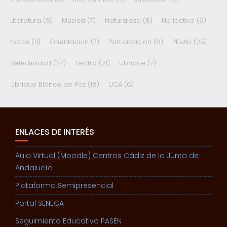
Literatura
(9)
Música
(7)
Naturaleza
(8)
No lectivo
(9)
Notas
(11)
Orientación
(7)
Participación
(8)
PEvAU
(25)
Selectividad
(27)
Teatro
(21)
Ubrique
(7)
Ubrique Blanco de Paz
(18)
UCA
(6)
ENLACES DE INTERÉS
Aula Virtual (Moodle) Centros Cádiz de la Junta de
Andalucía
Plataforma Semipresencial
Portal SENECA
Seguimiento Educativo PASEN