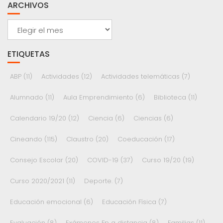
ARCHIVOS
Archivos
ETIQUETAS
ABP
(11)
Actividades
(12)
Actividades telemáticas
(7)
Alumnado
(11)
Aula Emprendimiento
(6)
Biblioteca
(11)
Calendario 19/20
(12)
Ciencia
(6)
Ciencias
(6)
Cineando
(115)
Claustro
(20)
Coeducación
(17)
Consejo Escolar
(20)
COVID-19
(37)
Curso 19/20
(19)
Curso 2020/2021
(11)
Deporte.
(7)
Educación emocional
(6)
Educación Física
(7)
Evaluación
(8)
Exámenes Fp a distancia
(8)
Familias
(11)