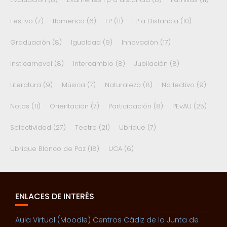
Festivo
(7)
flamenco
(6)
FP
(11)
FP a Distancia
(10)
Graduación
(8)
Igualdad
(9)
Innovación
(17)
Insticarnaval
(8)
Intercambio
(8)
Jubilación
(8)
Literatura
(9)
Música
(7)
Naturaleza
(8)
No lectivo
(9)
Notas
(11)
Orientación
(7)
Participación
(8)
PEvAU
(25)
Selectividad
(27)
Teatro
(21)
Ubrique
(7)
Ubrique Blanco de Paz
(18)
UCA
(6)
ENLACES DE INTERÉS
Aula Virtual (Moodle) Centros Cádiz de la Junta de