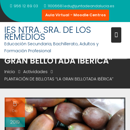
Saltar
956 12 89 03
11006681.edu@juntadeandalucia.es
al
Aula Virtual - Moodle Centros
contenido
IES NTRA. SRA. DE LOS
REMEDIOS
Educación Secundaria, Bachillerato, Adultos y
PLANTACIÓN DE BELLOTAS “LA
Formación Profesional
GRAN BELLOTADA IBÉRICA”
Inicio
Actividades
PLANTACIÓN DE BELLOTAS “LA GRAN BELLOTADA IBÉRICA”
5
Dic
2019