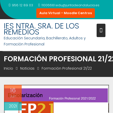
Saltar
956 12 89 03
11006681.edu@juntadeandalucia.es
al
Aula Virtual - Moodle Centros
contenido
IES NTRA. SRA. DE LOS
REMEDIOS
Educación Secundaria, Bachillerato, Adultos y
Formación Profesional
FORMACIÓN PROFESIONAL 21/2
Inicio
Noticias
Formación Profesional 21/22
16
Jun
2021