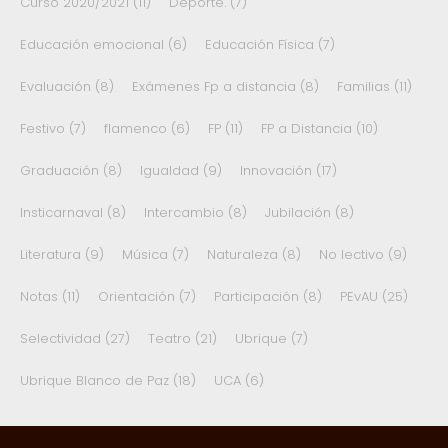
Curso 2020/2021
(11)
Deporte.
(7)
Educación emocional
(6)
Educación Física
(7)
Evaluación
(8)
Exámenes Fp a distancia
(8)
Familias
(11)
Festivo
(7)
flamenco
(6)
FP
(11)
FP a Distancia
(10)
Graduación
(8)
Igualdad
(9)
Innovación
(17)
Insticarnaval
(8)
Intercambio
(8)
Jubilación
(8)
Literatura
(9)
Música
(7)
Naturaleza
(8)
No lectivo
(9)
Notas
(11)
Orientación
(7)
Participación
(8)
PEvAU
(25)
Selectividad
(27)
Teatro
(21)
Ubrique
(7)
Ubrique Blanco de Paz
(18)
UCA
(6)