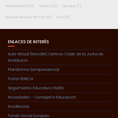
Selectividad
(27)
Teatro
(21)
Ubrique
(7)
Ubrique Blanco de Paz
(18)
UCA
(6)
ENLACES DE INTERÉS
Aula Virtual (Moodle) Centros Cádiz de la Junta de
Andalucía
Plataforma Semipresencial
Portal SENECA
Seguimiento Educativo PASEN
Novedades – Consejería Educación
Incidencias
Fondo Social Europeo