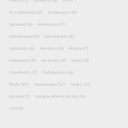
Festivo
(7)
flamenco
(6)
FP
(11)
FP a Distancia
(10)
Graduación
(8)
Igualdad
(9)
Innovación
(17)
Insticarnaval
(8)
Intercambio
(8)
Jubilación
(8)
Literatura
(9)
Música
(7)
Naturaleza
(8)
No lectivo
(9)
Notas
(11)
Orientación
(7)
Participación
(8)
PEvAU
(25)
Selectividad
(27)
Teatro
(21)
Ubrique
(7)
Ubrique Blanco de Paz
(18)
UCA
(6)