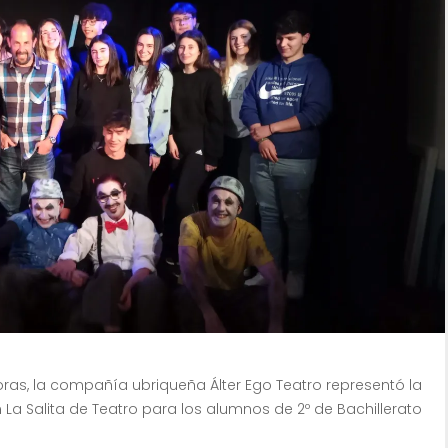
oras, la compañía ubriqueña Álter Ego Teatro representó la
 La Salita de Teatro para los alumnos de 2º de Bachillerato