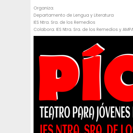
Organiza:
Departamento de Lengua y Literatura
IES Ntra. Sra. de los Remedios
Colabora: IES Ntra. Sra. de los Remedios y AMP