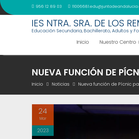
Saltar
956 12 89 03
11006681.edu@juntadeandalucia.
al
contenido
IES NTRA. SRA. DE LOS R
Educación Secundaria, Bachillerato, Adultos y F
Inicio
Nuestro Centro
NUEVA FUNCIÓN DE PÍCN
Inicio
Noticias
Nueva función de Pícnic pa
24
Mar
2023