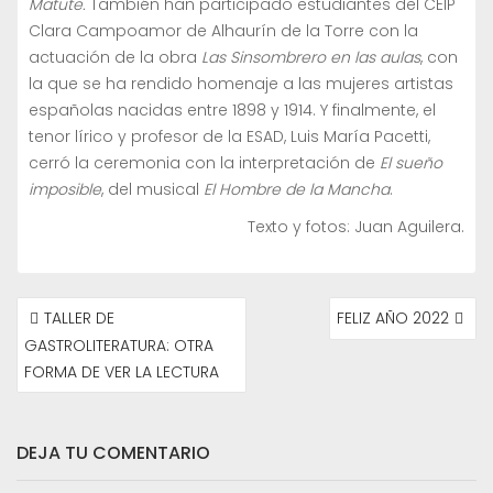
Matute.
También han participado estudiantes del CEIP
Clara Campoamor de Alhaurín de la Torre con la
actuación de la obra
Las Sinsombrero en las aulas
, con
la que se ha rendido homenaje a las mujeres artistas
españolas nacidas entre 1898 y 1914. Y finalmente, el
tenor lírico y profesor de la ESAD, Luis María Pacetti,
cerró la ceremonia con la interpretación de
El sueño
imposible
, del musical
El Hombre de la Mancha
.
Texto y fotos: Juan Aguilera.
NAVEGACIÓN
TALLER DE
FELIZ AÑO 2022
DE
GASTROLITERATURA: OTRA
ENTRADAS
FORMA DE VER LA LECTURA
DEJA TU COMENTARIO