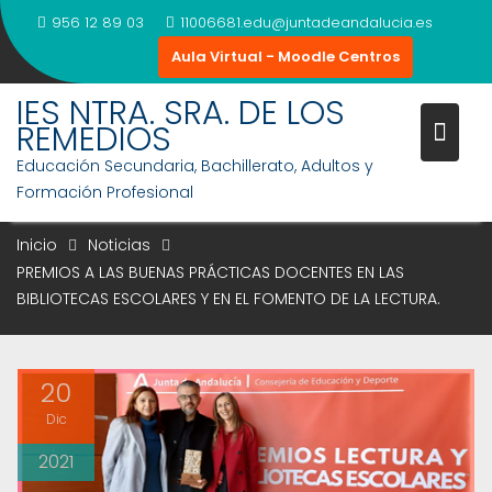
Saltar
956 12 89 03
11006681.edu@juntadeandalucia.es
al
Aula Virtual - Moodle Centros
contenido
PREMIOS A LAS BUENAS
IES NTRA. SRA. DE LOS
PRÁCTICAS DOCENTES EN LAS
REMEDIOS
BIBLIOTECAS ESCOLARES Y EN E
Educación Secundaria, Bachillerato, Adultos y
Formación Profesional
FOMENTO DE LA LECTURA.
Inicio
Noticias
PREMIOS A LAS BUENAS PRÁCTICAS DOCENTES EN LAS
BIBLIOTECAS ESCOLARES Y EN EL FOMENTO DE LA LECTURA.
20
Dic
2021