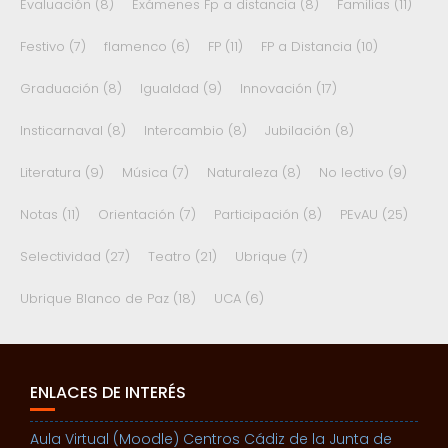
Evaluación
(8)
Exámenes Fp a distancia
(8)
Familias
(11)
Festivo
(7)
flamenco
(6)
FP
(11)
FP a Distancia
(10)
Graduación
(8)
Igualdad
(9)
Innovación
(17)
Insticarnaval
(8)
Intercambio
(8)
Jubilación
(8)
Literatura
(9)
Música
(7)
Naturaleza
(8)
No lectivo
(9)
Notas
(11)
Orientación
(7)
Participación
(8)
PEvAU
(25)
Selectividad
(27)
Teatro
(21)
Ubrique
(7)
Ubrique Blanco de Paz
(18)
UCA
(6)
ENLACES DE INTERÉS
Aula Virtual (Moodle) Centros Cádiz de la Junta de