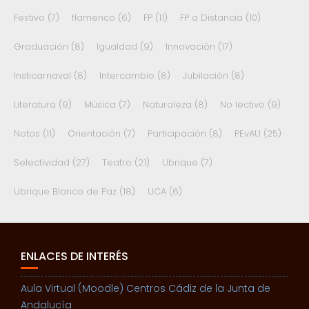
Festivo
(7)
flamenco
(6)
FP
(11)
FP a Distancia
(10)
Graduación
(8)
Igualdad
(9)
Innovación
(17)
Insticarnaval
(8)
Intercambio
(8)
Jubilación
(8)
Literatura
(9)
Música
(7)
Naturaleza
(8)
No lectivo
(9)
Notas
(11)
Orientación
(7)
Participación
(8)
PEvAU
(25)
Selectividad
(27)
Teatro
(21)
Ubrique
(7)
Ubrique Blanco de Paz
(18)
UCA
(6)
ENLACES DE INTERÉS
Aula Virtual (Moodle) Centros Cádiz de la Junta de
Andalucía