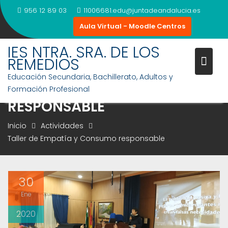
Saltar
956 12 89 03
11006681.edu@juntadeandalucia.es
al
Aula Virtual - Moodle Centros
contenido
IES NTRA. SRA. DE LOS
REMEDIOS
Educación Secundaria, Bachillerato, Adultos y
TALLER DE EMPATÍA Y CONSUM
Formación Profesional
RESPONSABLE
Inicio
Actividades
Taller de Empatía y Consumo responsable
30
Ene
2020