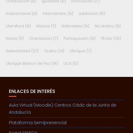
Graduación
(8)
Igualdad
(9)
Innovación
(17)
Insticarnaval
(8)
Intercambio
(8)
Jubilación
(8)
Literatura
(9)
Música
(7)
Naturaleza
(8)
No lectivo
(9)
Notas
(11)
Orientación
(7)
Participación
(8)
PEvAU
(25)
Selectividad
(27)
Teatro
(21)
Ubrique
(7)
Ubrique Blanco de Paz
(18)
UCA
(6)
ENLACES DE INTERÉS
Aula Virtual (Moodle) Centros Cádiz de la Junta de
Andalucía
Plataforma Semipresencial
Portal SENECA