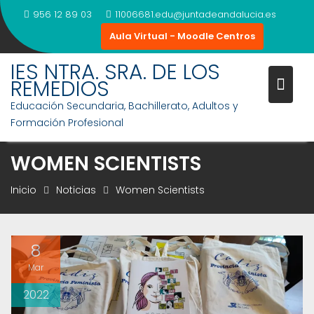
Saltar
956 12 89 03
11006681.edu@juntadeandalucia.es
al
Aula Virtual - Moodle Centros
contenido
IES NTRA. SRA. DE LOS
REMEDIOS
Educación Secundaria, Bachillerato, Adultos y
Formación Profesional
WOMEN SCIENTISTS
Inicio
Noticias
Women Scientists
8
Mar
2022