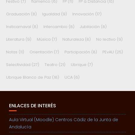
Festivo
(7)
flamenco
(6)
FP
(11)
FP a Distancia
(10)
Graduación
(8)
Igualdad
(9)
Innovación
(17)
Insticarnaval
(8)
Intercambio
(8)
Jubilación
(8)
Literatura
(9)
Música
(7)
Naturaleza
(8)
No lectivo
(9)
Notas
(11)
Orientación
(7)
Participación
(8)
PEvAU
(25)
Selectividad
(27)
Teatro
(21)
Ubrique
(7)
Ubrique Blanco de Paz
(18)
UCA
(6)
ENLACES DE INTERÉS
Aula Virtual (Moodle) Centros Cádiz de la Junta de
Andalucía