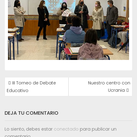
NAVEGACIÓN
III Torneo de Debate
Nuestro centro con
DE
Ucrania
Educativo
ENTRADAS
DEJA TU COMENTARIO
Lo siento, debes estar
conectado
para publicar un
comentario.