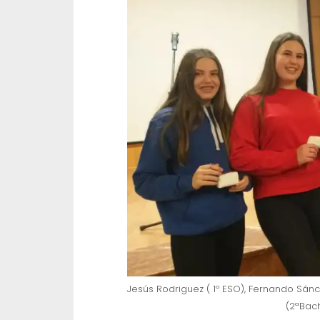
Jesús Rodriguez ( 1º ESO), Fernando Sánche
(2ªBach