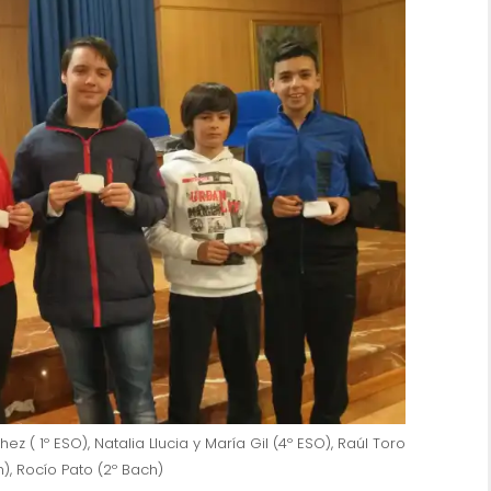
z ( 1º ESO), Natalia Llucia y María Gil (4º ESO), Raúl Toro
), Rocío Pato (2º Bach)