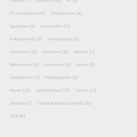
Festivo
(7)
flamenco
(6)
FP
(11)
FP a Distancia
(10)
Graduación
(8)
Igualdad
(9)
Innovación
(17)
Insticarnaval
(8)
Intercambio
(8)
Jubilación
(8)
Literatura
(9)
Música
(7)
Naturaleza
(8)
No lectivo
(9)
Notas
(11)
Orientación
(7)
Participación
(8)
PEvAU
(25)
Selectividad
(27)
Teatro
(21)
Ubrique
(7)
Ubrique Blanco de Paz
(18)
UCA
(6)