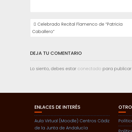
NAVEGACIÓN
Celebrado Recital Flamenco de “Patricia
DE
Caballero”
ENTRADAS
DEJA TU COMENTARIO
Lo siento, debes estar
conectado
para publicar
ENLACES DE INTERÉS
OTRO
Aula Virtual (Moodle) Centros Cádiz
Políti
de la Junta de Andalucía
Políti