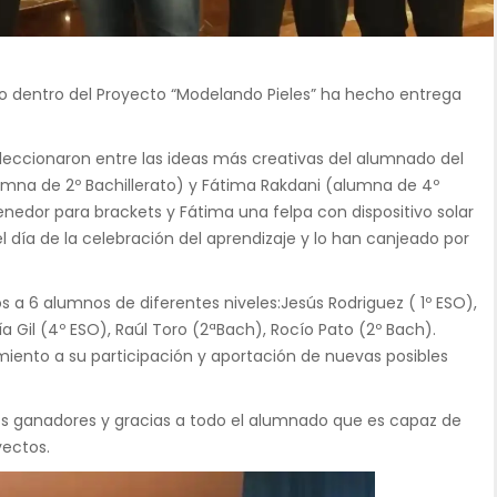
do dentro del Proyecto “Modelando Pieles” ha hecho entrega
eleccionaron entre las ideas más creativas del alumnado del
mna de 2º Bachillerato) y Fátima Rakdani (alumna de 4º
nedor para brackets y Fátima una felpa con dispositivo solar
l día de la celebración del aprendizaje y lo han canjeado por
s a 6 alumnos de diferentes niveles:Jesús Rodriguez ( 1º ESO),
ía Gil (4º ESO), Raúl Toro (2ªBach), Rocío Pato (2º Bach).
miento a su participación y aportación de nuevas posibles
 a los ganadores y gracias a todo el alumnado que es capaz de
yectos.