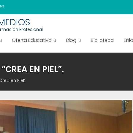
es
EMEDIOS
ormación Profesional
Oferta Educativa
Blog
Biblioteca
Enl
CREA EN PIEL”.
rea en Piel”.