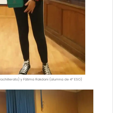
chillerato) y Fátima Rakdani (alumna de 4º ESO)