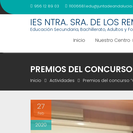
Saltar
956 12 89 03
11006681.edu@juntadeandalucia.
al
contenido
IES NTRA. SRA. DE LOS R
Educación Secundaria, Bachillerato, Adultos y F
Inicio
Nuestro Centro
PREMIOS DEL CONCURSO “
Inicio
Actividades
Premios del concurso “C
27
Feb
2020