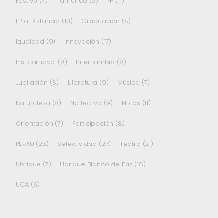
Festivo
(7)
flamenco
(6)
FP
(11)
FP a Distancia
(10)
Graduación
(8)
Igualdad
(9)
Innovación
(17)
Insticarnaval
(8)
Intercambio
(8)
Jubilación
(8)
Literatura
(9)
Música
(7)
Naturaleza
(8)
No lectivo
(9)
Notas
(11)
Orientación
(7)
Participación
(8)
PEvAU
(25)
Selectividad
(27)
Teatro
(21)
Ubrique
(7)
Ubrique Blanco de Paz
(18)
UCA
(6)