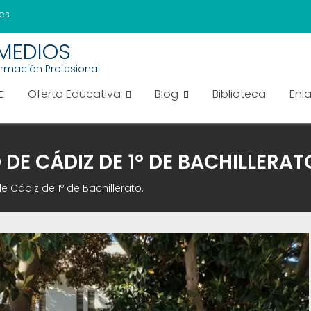
es
EMEDIOS
ormación Profesional
Oferta Educativa
Blog
Biblioteca
Enl
 DE CÁDIZ DE 1º DE BACHILLERAT
de Cádiz de 1º de Bachillerato.