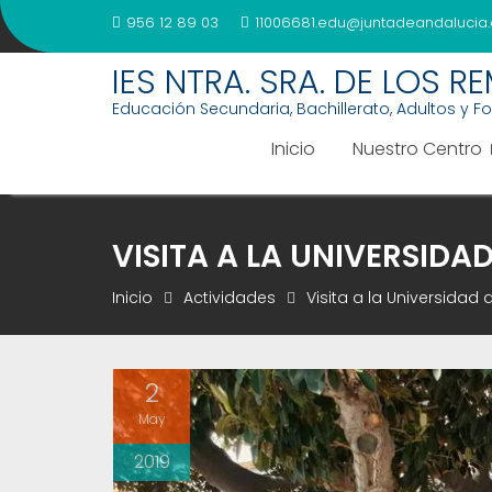
Saltar
956 12 89 03
11006681.edu@juntadeandalucia.
al
contenido
IES NTRA. SRA. DE LOS R
Educación Secundaria, Bachillerato, Adultos y F
Inicio
Nuestro Centro
VISITA A LA UNIVERSIDAD
Inicio
Actividades
Visita a la Universidad 
2
May
2019