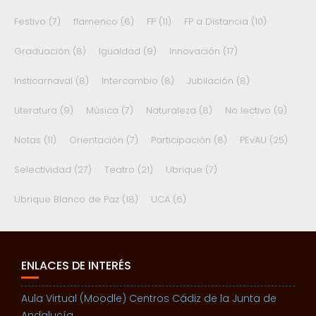
Festivo
(7)
flamenco
(6)
FP
(11)
FP a Distancia
(10)
Graduación
(8)
Igualdad
(9)
Innovación
(17)
Insticarnaval
(8)
Intercambio
(8)
Jubilación
(8)
Literatura
(9)
Música
(7)
Naturaleza
(8)
No lectivo
(9)
Notas
(11)
Orientación
(7)
Participación
(8)
PEvAU
(25)
Selectividad
(27)
Teatro
(21)
Ubrique
(7)
Ubrique Blanco de Paz
(18)
UCA
(6)
ENLACES DE INTERÉS
Aula Virtual (Moodle) Centros Cádiz de la Junta de
Andalucía