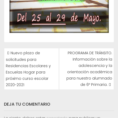
NAVEGACIÓN
Nuevo plazo de
PROGRAMA DE TRÁNSITO.
DE
Información sobre la
solicitudes para
ENTRADAS
adolescencia y la
Residencias Escolares y
orientación académica
Escuelas Hogar para
para nuestro alumnado
próximo curso escolar
de 6º Primaria.
2020-2021
DEJA TU COMENTARIO
Lo siento, debes estar
conectado
para publicar un