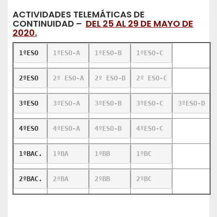
ACTIVIDADES TELEMÁTICAS DE
CONTINUIDAD –
DEL 25 AL 29 DE MAYO DE
2020.
1ºESO
1
ºESO-A
1ºESO-B
1ºESO-C
2ºESO
2º ESO-A
2º ESO-B
2º ESO-C
3ºESO
3ºESO-A
3ºESO-B
3ºESO-C
3ºESO-D
4ºESO
4ºESO-A
4ºESO-B
4ºESO-C
1ºBAC.
1ºBA 
1ºBB
1ºBC
2ºBAC.
2ºBA
2ºBB
2
º
B
C